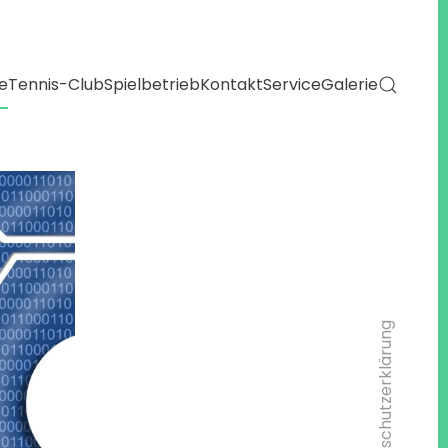
e
Tennis-Club
Spielbetrieb
Kontakt
Service
Galerie
Dateschutzerklärung